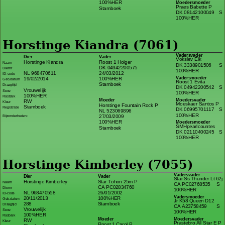
100%HER
Moedersmoeder
Praes Babette P
Stamboek
DK 08142100049
S
100%HER
Horstinge Kiandra (7061)
Vadersvader
Dier
Vader
Vokslev Eik
Horstinge Kiandra
Roost 1 Holger
Naam
DK 3338901506
S
DK 04942200575
Diernr
100%HER
NL 968470611
24/03/2012
ID-code
Vadersmoeder
19/02/2014
100%HER
Geb.datum
Roost 1 Evita
Stamboek
Draagtijd
DK 04942200542
S
Vrouwelijk
Sexe
100%HER
100%HER
Rasbalk
Moeder
Moedersvader
RW
Kleur
Moeskaer Santos P
Horstinge Fountain Rock P
Stamboek
Registratie
DK 06995701117
S
NL 523069896
100%HER
27/03/2009
Bijzonderheden:
100%HER
Moedersmoeder
SMHpearlcountes
Stamboek
DK 02110400245
S
100%HER
Horstinge Kimberley (7055)
Vadersvader
Dier
Vader
Star Ss Thunder Lt 62j
Horstinge Kimberley
Star Tohon 25m P
Naam
CA PC02768535
S
CA PC02834760
Diernr
100%HER
NL 968470558
26/01/2002
ID-code
Vadersmoeder
20/11/2013
100%HER
Geb.datum
Jr K58 Queen D12
288
Stamboek
Draagtijd
CA A23758459
S
Vrouwelijk
Sexe
100%HER
100%HER
Rasbalk
Moeder
Moedersvader
RW
Kleur
Prastebro All Star E P
Roost 1 Carol P