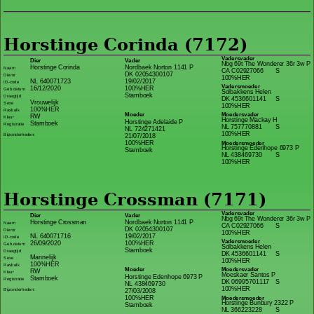
Horstinge Corinda (7172)
Vadersvader
Dier
Vader
Nbg 69t The Wonderer 36r 3w P
Horstinge Corinda
Nordbaek Norton 1141 P
Naam
CA C02927066
S
DK 02054300107
Diernr
100%HER
NL 640071723
19/02/2017
ID-code
Vadersmoeder
16/12/2020
100%HER
Geb.datum
Solbakkens Helen
Stamboek
Draagtijd
DK 4536601141
S
Vrouwelijk
Sexe
100%HER
100%HER
Rasbalk
Moeder
Moedersvader
RW
Kleur
Horstinge Mackay H
Horstinge Adelaide P
Stamboek
Registratie
NL 757770881
S
NL 724271421
100%HER
Bijzonderheden:
21/07/2018
100%HER
Moedersmoeder
Horstinge Edenhope 6973 P
Stamboek
NL 438469730
S
100%HER
Horstinge Crossman (7171)
Vadersvader
Dier
Vader
Nbg 69t The Wonderer 36r 3w P
Horstinge Crossman
Nordbaek Norton 1141 P
Naam
CA C02927066
S
DK 02054300107
Diernr
100%HER
NL 640071716
19/02/2017
ID-code
Vadersmoeder
26/09/2020
100%HER
Geb.datum
Solbakkens Helen
Stamboek
Draagtijd
DK 4536601141
S
Mannelijk
Sexe
100%HER
100%HER
Rasbalk
Moeder
Moedersvader
RW
Kleur
Moeskaer Santos P
Horstinge Edenhope 6973 P
Stamboek
Registratie
DK 06995701117
S
NL 438469730
100%HER
Bijzonderheden:
27/03/2008
100%HER
Moedersmoeder
Horstinge Bunbury 2322 P
Stamboek
NL 366223228
S