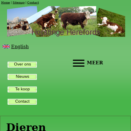
Home
Sitemap
Contact
English
MEER
Over ons
Nieuws
Te koop
Contact
Dieren