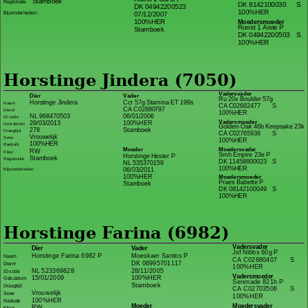
Stamboek
Registratie
DK 8142100030
S
DK 04942200523
100%HER
07/12/2007
Bijzonderheden:
100%HER
Moedersmoeder
Roost 1 Aiste P
Stamboek
DK 04942200503
S
100%HER
Horstinge Jindera (7050)
Vadersvader
Dier
Vader
Ru 20x Boulder 57g
Horstinge Jindera
Ccr 57g Stamina ET 199s
Naam
CA C02682477
S
CA C02880797
Diernr
100%HER
NL 968470503
06/01/2006
ID-code
Vadersmoeder
29/03/2013
100%HER
Geb.datum
Golden-Oak 46b Keepsake 23k
278
Stamboek
Draagtijd
CA C02765936
S
Vrouwelijk
Sexe
100%HER
100%HER
Rasbalk
Moeder
Moedersvader
RW
Kleur
Smh Empire 23e P
Horstinge Hester P
Stamboek
Registratie
DK 11458800023
S
NL 535370159
100%HER
Bijzonderheden:
06/03/2011
100%HER
Moedersmoeder
Praes Babette P
Stamboek
DK 08142100049
S
100%HER
Horstinge Farina (6982)
Vadersvader
Dier
Vader
Jsf Nibbs 60g P
Horstinge Farina 6982 P
Moeskaer Santos P
Naam
CA C02680407
S
DK 06995701117
Diernr
100%HER
NL 523369828
28/11/2005
ID-code
Vadersmoeder
15/01/2009
100%HER
Geb.datum
Serenade 821h P
Stamboek
Draagtijd
CA C02703506
S
Vrouwelijk
Sexe
100%HER
100%HER
Rasbalk
Moeder
Moedersvader
RW
Kleur