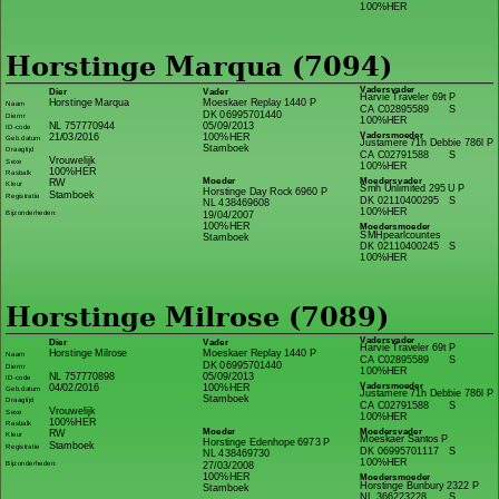
100%HER
Horstinge Marqua (7094)
Vadersvader
Dier
Vader
Harvie Traveler 69t P
Horstinge Marqua
Moeskaer Replay 1440 P
Naam
CA C02895589
S
DK 06995701440
Diernr
100%HER
NL 757770944
05/09/2013
ID-code
Vadersmoeder
21/03/2016
100%HER
Geb.datum
Justamere 71h Debbie 786l P
Stamboek
Draagtijd
CA C02791588
S
Vrouwelijk
Sexe
100%HER
100%HER
Rasbalk
Moeder
Moedersvader
RW
Kleur
Smh Unlimited 295 U P
Horstinge Day Rock 6960 P
Stamboek
Registratie
DK 02110400295
S
NL 438469608
100%HER
Bijzonderheden:
19/04/2007
100%HER
Moedersmoeder
SMHpearlcountes
Stamboek
DK 02110400245
S
100%HER
Horstinge Milrose (7089)
Vadersvader
Dier
Vader
Harvie Traveler 69t P
Horstinge Milrose
Moeskaer Replay 1440 P
Naam
CA C02895589
S
DK 06995701440
Diernr
100%HER
NL 757770898
05/09/2013
ID-code
Vadersmoeder
04/02/2016
100%HER
Geb.datum
Justamere 71h Debbie 786l P
Stamboek
Draagtijd
CA C02791588
S
Vrouwelijk
Sexe
100%HER
100%HER
Rasbalk
Moeder
Moedersvader
RW
Kleur
Moeskaer Santos P
Horstinge Edenhope 6973 P
Stamboek
Registratie
DK 06995701117
S
NL 438469730
100%HER
Bijzonderheden:
27/03/2008
100%HER
Moedersmoeder
Horstinge Bunbury 2322 P
Stamboek
NL 366223228
S