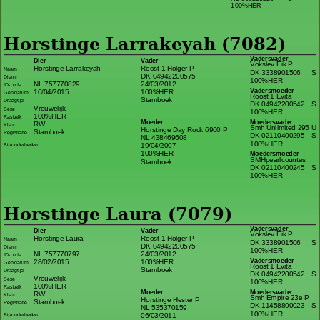
100%HER
Horstinge Larrakeyah (7082)
Vadersvader
Dier
Vader
Vokslev Eik P
Horstinge Larrakeyah
Roost 1 Holger P
Naam
DK 3338901506
S
DK 04942200575
Diernr
100%HER
NL 757770829
24/03/2012
ID-code
Vadersmoeder
10/04/2015
100%HER
Geb.datum
Roost 1 Evita
Stamboek
Draagtijd
DK 04942200542
S
Vrouwelijk
Sexe
100%HER
100%HER
Rasbalk
Moeder
Moedersvader
RW
Kleur
Smh Unlimited 295 U
Horstinge Day Rock 6960 P
Stamboek
Registratie
DK 02110400295
S
NL 438469608
100%HER
19/04/2007
Bijzonderheden:
100%HER
Moedersmoeder
SMHpearlcountes
Stamboek
DK 02110400245
S
100%HER
Horstinge Laura (7079)
Vadersvader
Dier
Vader
Vokslev Eik P
Horstinge Laura
Roost 1 Holger P
Naam
DK 3338901506
S
DK 04942200575
Diernr
100%HER
NL 757770797
24/03/2012
ID-code
Vadersmoeder
28/02/2015
100%HER
Geb.datum
Roost 1 Evita
Stamboek
Draagtijd
DK 04942200542
S
Vrouwelijk
Sexe
100%HER
100%HER
Rasbalk
Moeder
Moedersvader
RW
Kleur
Smh Empire 23e P
Horstinge Hester P
Stamboek
Registratie
DK 11458800023
S
NL 535370159
100%HER
06/03/2011
Bijzonderheden: