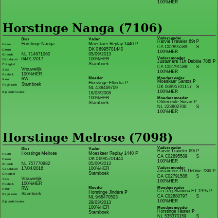
100%HER
Horstinge Nanga (7106)
Vadersvader
Dier
Vader
Harvie Traveler 69t P
Horstinge Nanga
Moeskaer Replay 1440 P
Naam
CA C02895589
S
DK 06995701440
Diernr
100%HER
NL 714671060
05/09/2013
ID-code
Vadersmoeder
04/01/2017
100%HER
Geb.datum
Justamere 71h Debbie 786l P
Stamboek
Draagtijd
CA C02791588
S
Vrouwelijk
Sexe
100%HER
100%HER
Rasbalk
Moeder
Moedersvader
RW
Kleur
Moeskaer Santos P
Horstinge Elkedra P
Stamboek
Registratie
DK 06995701117
S
NL 438469709
100%HER
Bijzonderheden:
16/03/2008
100%HER
Moedersmoeder
Oldemeule Susan P
Stamboek
NL 223802706
S
100%HER
Horstinge Melrose (7098)
Vadersvader
Dier
Vader
Harvie Traveler 69t P
Horstinge Melrose
Moeskaer Replay 1440 P
Naam
CA C02895589
S
DK 06995701440
Diernr
100%HER
NL 757770982
05/09/2013
ID-code
Vadersmoeder
17/04/2016
100%HER
Geb.datum
Justamere 71h Debbie 786l P
Stamboek
Draagtijd
CA C02791588
S
Vrouwelijk
Sexe
100%HER
100%HER
Rasbalk
Moeder
Moedersvader
RW
Kleur
Ccr 57g Stamina ET 199s P
Horstinge Jindera P
Stamboek
Registratie
CA C02880797
S
NL 968470503
100%HER
Bijzonderheden:
29/03/2013
100%HER
Moedersmoeder
Horstinge Hester P
Stamboek
NL 535370159
S