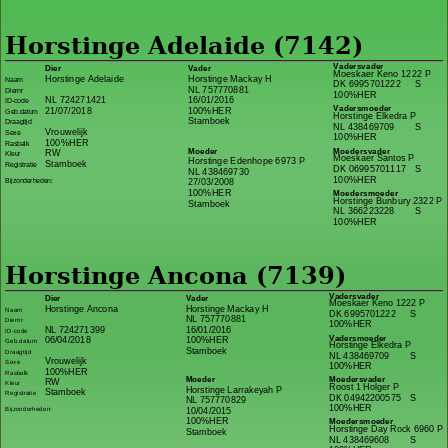
Horstinge Adelaide (7142)
Vadersvader
Dier
Vader
Moeskaer Keno 1222 P
Horstinge Adelaide
Horstinge Mackay H
Naam
DK 6995701222
S
NL 757770881
Diernr
100%HER
NL 724271421
16/01/2016
ID-code
Vadersmoeder
21/07/2018
100%HER
Geb.datum
Horstinge Elkedra P
Stamboek
Draagtijd
NL 438469709
S
Vrouwelijk
Sexe
100%HER
100%HER
Rasbalk
Moeder
Moedersvader
RW
Kleur
Moeskaer Santos P
Horstinge Edenhope 6973 P
Stamboek
Registratie
DK 06995701117
S
NL 438469730
100%HER
Bijzonderheden:
27/03/2008
100%HER
Moedersmoeder
Horstinge Bunbury 2322 P
Stamboek
NL 366223228
S
100%HER
Horstinge Ancona (7139)
Vadersvader
Dier
Vader
Moeskaer Keno 1222 P
Horstinge Ancona
Horstinge Mackay H
Naam
DK 6995701222
S
NL 757770881
Diernr
100%HER
NL 724271399
16/01/2016
ID-code
Vadersmoeder
06/04/2018
100%HER
Geb.datum
Horstinge Elkedra P
Stamboek
Draagtijd
NL 438469709
S
Vrouwelijk
Sexe
100%HER
100%HER
Rasbalk
Moeder
Moedersvader
RW
Kleur
Roost 1 Holger P
Horstinge Larrakeyah P
Stamboek
Registratie
DK 04942200575
S
NL 757770829
100%HER
Bijzonderheden:
10/04/2015
100%HER
Moedersmoeder
Horstinge Day Rock 6960 P
Stamboek
NL 438469608
S