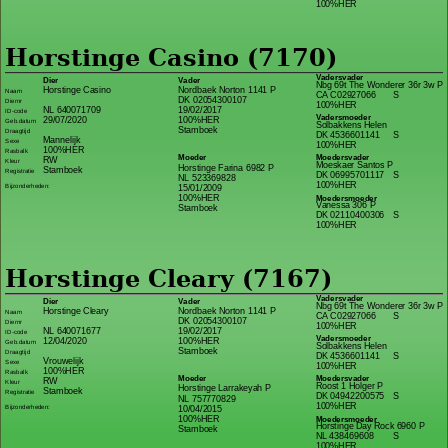
100%HER
Horstinge Casino (7170)
Vadersvader
Dier
Vader
Nbg 69t The Wonderer 36r 3w P
Horstinge Casino
Nordbaek Norton 1141 P
Naam
CA C02927066
S
DK 02054300107
Diernr
100%HER
NL 640071709
19/02/2017
ID-code
Vadersmoeder
29/07/2020
100%HER
Geb.datum
Solbakkens Helen
Stamboek
Draagtijd
DK 4536601141
S
Mannelijk
Sexe
100%HER
100%HER
Rasbalk
Moeder
Moedersvader
RW
Kleur
Moeskaer Santos P
Horstinge Farina 6982 P
Stamboek
Registratie
DK 06995701117
S
NL 523369828
100%HER
Bijzonderheden:
15/01/2009
100%HER
Moedersmoeder
Vanessa 306 P
Stamboek
DK 02110400306
S
100%HER
Horstinge Cleary (7167)
Vadersvader
Dier
Vader
Nbg 69t The Wonderer 36r 3w P
Horstinge Cleary
Nordbaek Norton 1141 P
Naam
CA C02927066
S
DK 02054300107
Diernr
100%HER
NL 640071677
19/02/2017
ID-code
Vadersmoeder
12/04/2020
100%HER
Geb.datum
Solbakkens Helen
Stamboek
Draagtijd
DK 4536601141
S
Vrouwelijk
Sexe
100%HER
100%HER
Rasbalk
Moeder
Moedersvader
RW
Kleur
Roost 1 Holger P
Horstinge Larrakeyah P
Stamboek
Registratie
DK 04942200575
S
NL 757770829
100%HER
Bijzonderheden:
10/04/2015
100%HER
Moedersmoeder
Horstinge Day Rock 6960 P
Stamboek
NL 438469608
S
100%HER