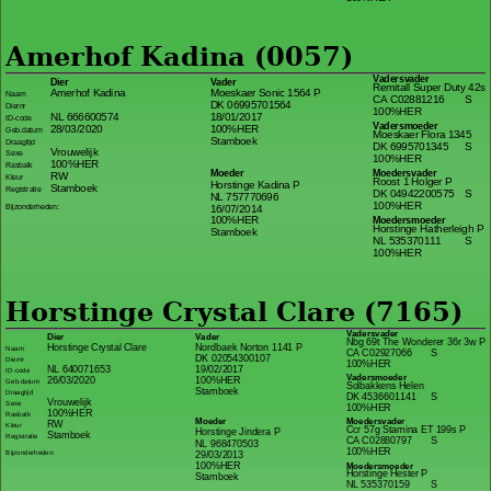
Amerhof Kadina (0057)
Vadersvader
Dier
Vader
Remitall Super Duty 42s
Amerhof Kadina
Moeskaer Sonic 1564 P
Naam
CA C02881216
S
DK 06995701564
Diernr
100%HER
NL 666600574
18/01/2017
ID-code
Vadersmoeder
28/03/2020
100%HER
Geb.datum
Moeskaer Flora 1345
Stamboek
Draagtijd
DK 6995701345
S
Vrouwelijk
Sexe
100%HER
100%HER
Rasbalk
Moeder
Moedersvader
RW
Kleur
Roost 1 Holger P
Horstinge Kadina P
Stamboek
Registratie
DK 04942200575
S
NL 757770696
100%HER
16/07/2014
Bijzonderheden:
100%HER
Moedersmoeder
Horstinge Hatherleigh P
Stamboek
NL 535370111
S
100%HER
Horstinge Crystal Clare (7165)
Vadersvader
Dier
Vader
Nbg 69t The Wonderer 36r 3w P
Horstinge Crystal Clare
Nordbaek Norton 1141 P
Naam
CA C02927066
S
DK 02054300107
Diernr
100%HER
NL 640071653
19/02/2017
ID-code
Vadersmoeder
26/03/2020
100%HER
Geb.datum
Solbakkens Helen
Stamboek
Draagtijd
DK 4536601141
S
Vrouwelijk
Sexe
100%HER
100%HER
Rasbalk
Moeder
Moedersvader
RW
Kleur
Ccr 57g Stamina ET 199s P
Horstinge Jindera P
Stamboek
Registratie
CA C02880797
S
NL 968470503
100%HER
Bijzonderheden:
29/03/2013
100%HER
Moedersmoeder
Horstinge Hester P
Stamboek
NL 535370159
S