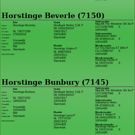
Horstinge Beverle (7150)
Vadersvader
Dier
Vader
Nbg 69t The Wonderer 36r 3w P
Horstinge Beverley
Nordbaek Norton 1141 P
Naam
CA C02927066
S
DK 02054300107
Diernr
100%HER
NL 724271508
19/02/2017
ID-code
Vadersmoeder
27/03/2019
100%HER
Geb.datum
Solbakkens Helen
Stamboek
Draagtijd
DK 4536601141
S
Vrouwelijk
Sexe
100%HER
100%HER
Rasbalk
Moeder
Moedersvader
RW
Kleur
Ccr 57g Stamina ET 199s P
Horstinge Jindera P
Stamboek
Registratie
CA C02880797
S
NL 968470503
100%HER
Bijzonderheden:
29/03/2013
100%HER
Moedersmoeder
Horstinge Hester P
Stamboek
NL 535370159
S
100%HER
Horstinge Bunbury (7145)
Vadersvader
Dier
Vader
Nbg 69t The Wonderer 36r 3w P
Horstinge Bunbury
Nordbaek Norton 1141 P
Naam
CA C02927066
S
DK 02054300107
Diernr
100%HER
NL 724271452
19/02/2017
ID-code
Vadersmoeder
19/03/2019
100%HER
Geb.datum
Solbakkens Helen
Stamboek
Draagtijd
DK 4536601141
S
Vrouwelijk
Sexe
100%HER
100%HER
Rasbalk
Moeder
Moedersvader
RW
Kleur
Roost 1 Holger P
Horstinge Laura P
Stamboek
Registratie
DK 04942200575
S
NL 757770797
100%HER
Bijzonderheden:
28/02/2015
100%HER
Moedersmoeder
Horstinge Hester P
Stamboek
NL 535370159
S
100%HER