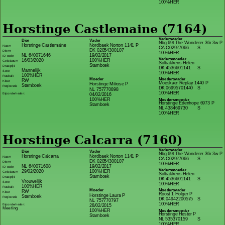
100%HER
Horstinge Castlemaine (7164)
Vadersvader
Dier
Vader
Nbg 69t The Wonderer 36r 3w P
Horstinge Castlemaine
Nordbaek Norton 1141 P
Naam
CA C02927066
S
DK 02054300107
Diernr
100%HER
NL 640071646
19/02/2017
ID-code
Vadersmoeder
16/03/2020
100%HER
Geb.datum
Solbakkens Helen
Stamboek
Draagtijd
DK 4536601141
S
Mannelijk
Sexe
100%HER
100%HER
Rasbalk
Moeder
Moedersvader
RW
Kleur
Moeskaer Replay 1440 P
Horstinge Milrose P
Stamboek
Registratie
DK 06995701440
S
NL 757770898
100%HER
Bijzonderheden:
04/02/2016
100%HER
Moedersmoeder
Horstinge Edenhope 6973 P
Stamboek
NL 438469730
S
100%HER
Horstinge Calcarra (7160)
Vadersvader
Dier
Vader
Nbg 69t The Wonderer 36r 3w P
Horstinge Calcarra
Nordbaek Norton 1141 P
Naam
CA C02927066
S
DK 02054300107
Diernr
100%HER
NL 640071608
19/02/2017
ID-code
Vadersmoeder
29/02/2020
100%HER
Geb.datum
Solbakkens Helen
Stamboek
Draagtijd
DK 4536601141
S
Vrouwelijk
Sexe
100%HER
100%HER
Rasbalk
Moeder
Moedersvader
RW
Kleur
Roost 1 Holger P
Horstinge Laura P
Stamboek
Registratie
DK 04942200575
S
NL 757770797
100%HER
Bijzonderheden:
28/02/2015
Meerling
100%HER
Moedersmoeder
Horstinge Hester P
Stamboek
NL 535370159
S
100%HER