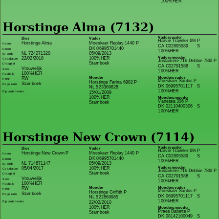
100%HER
Horstinge Alma (7132)
Vadersvader
Dier
Vader
Harvie Traveler 69t P
Horstinge Alma
Moeskaer Replay 1440 P
Naam
CA C02895589
S
DK 06995701440
Diernr
100%HER
NL 724271320
05/09/2013
ID-code
Vadersmoeder
22/02/2018
100%HER
Geb.datum
Justamere 71h Debbie 786l P
Stamboek
Draagtijd
CA C02791588
S
Vrouwelijk
Sexe
100%HER
100%HER
Rasbalk
Moeder
Moedersvader
RW
Kleur
Moeskaer Santos P
Horstinge Farina 6982 P
Stamboek
Registratie
DK 06995701117
S
NL 523369828
100%HER
Bijzonderheden:
15/01/2009
100%HER
Moedersmoeder
Vanessa 306 P
Stamboek
DK 02110400306
S
100%HER
Horstinge New Crown (7114)
Vadersvader
Dier
Vader
Harvie Traveler 69t P
Horstinge New Crown P
Moeskaer Replay 1440 P
Naam
CA C02895589
S
DK 06995701440
Diernr
100%HER
NL 714671147
05/09/2013
ID-code
Vadersmoeder
05/04/2017
100%HER
Geb.datum
Justamere 71h Debbie 786l P
Stamboek
Draagtijd
CA C02791588
S
Vrouwelijk
Sexe
100%HER
100%HER
Rasbalk
Moeder
Moedersvader
RW
Kleur
Moeskaer Santos P
Horstinge Griffith P
Stamboek
Registratie
DK 06995701117
S
NL 522869985
100%HER
Bijzonderheden:
22/02/2010
100%HER
Moedersmoeder
Praes Babette P
Stamboek
DK 08142100049
S