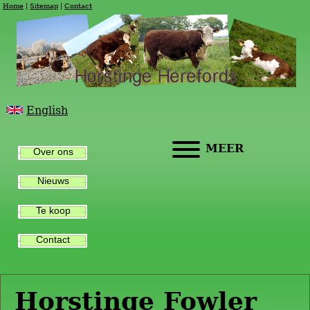
Home
Sitemap
Contact
English
MEER
Over ons
Nieuws
Te koop
Contact
Horstinge Fowler