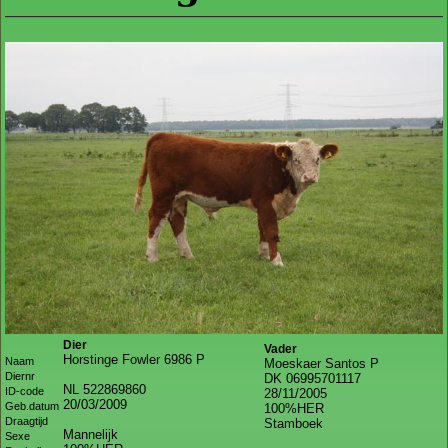
Dier
Vader
Horstinge Fowler 6986 P
Naam
Moeskaer Santos P
Diernr
DK 06995701117
NL 522869860
ID-code
28/11/2005
20/03/2009
Geb.datum
100%HER
Draagtijd
Stamboek
Mannelijk
Sexe