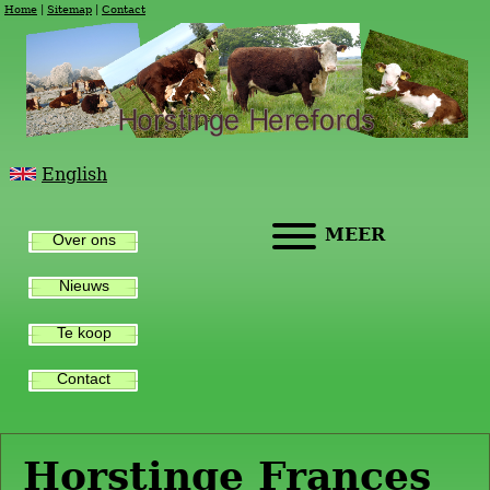
Home
Sitemap
Contact
English
MEER
Over ons
Nieuws
Te koop
Contact
Horstinge Frances