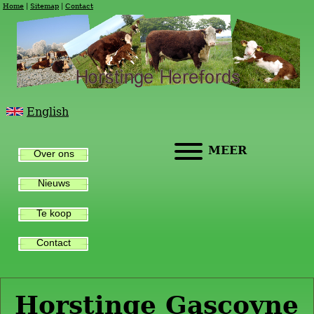
Home
Sitemap
Contact
English
MEER
Over ons
Nieuws
Te koop
Contact
Horstinge Gascoyne