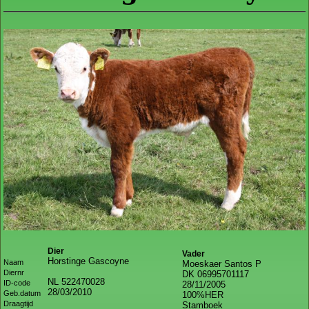
Dier
Vader
Horstinge Gascoyne
Naam
Moeskaer Santos P
Diernr
DK 06995701117
NL 522470028
ID-code
28/11/2005
28/03/2010
Geb.datum
100%HER
Draagtijd
Stamboek