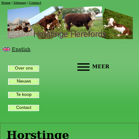
Home
Sitemap
Contact
English
MEER
Over ons
Nieuws
Te koop
Contact
Horstinge