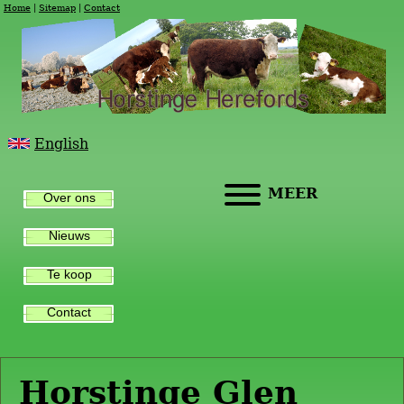
Home
Sitemap
Contact
English
MEER
Over ons
Nieuws
Te koop
Contact
Horstinge Glen