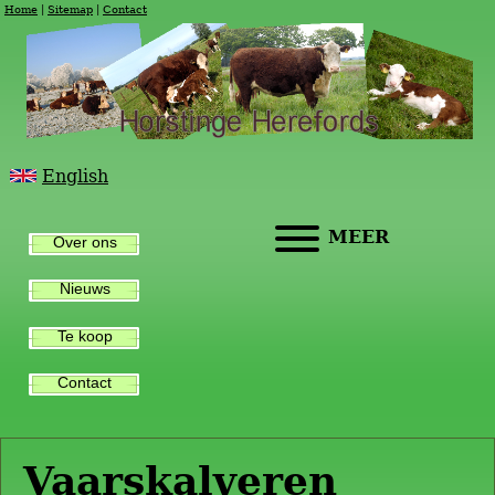
Home
Sitemap
Contact
English
MEER
Over ons
Nieuws
Te koop
Contact
Vaarskalveren