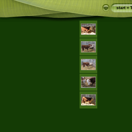
start
»