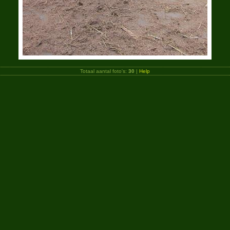
Totaal aantal foto's:
30
|
Help