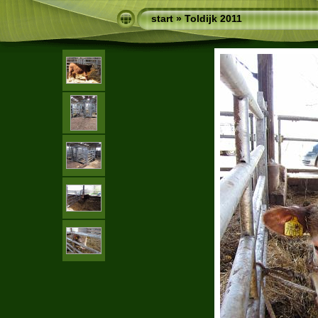
start
»
Toldijk 2011