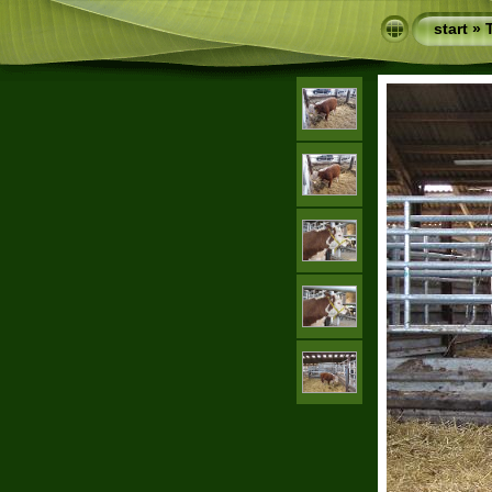
start
»