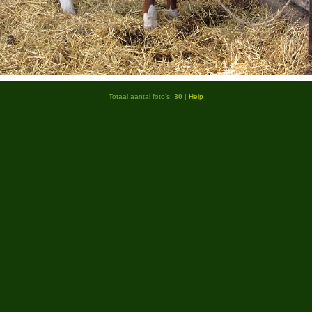
Totaal aantal foto's:
30
|
Help