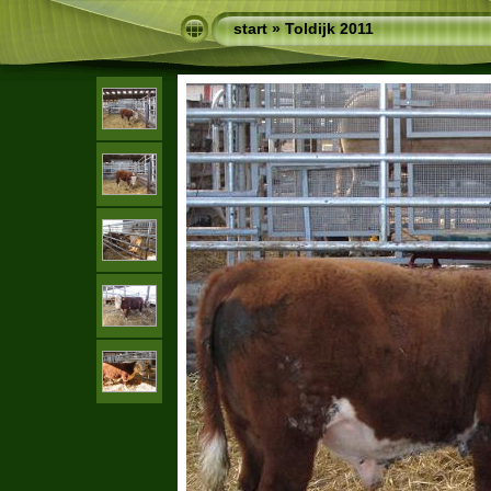
start
»
Toldijk 2011