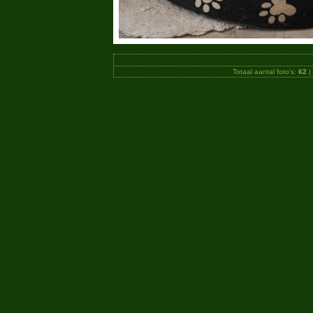
Totaal aantal foto's:
62
|