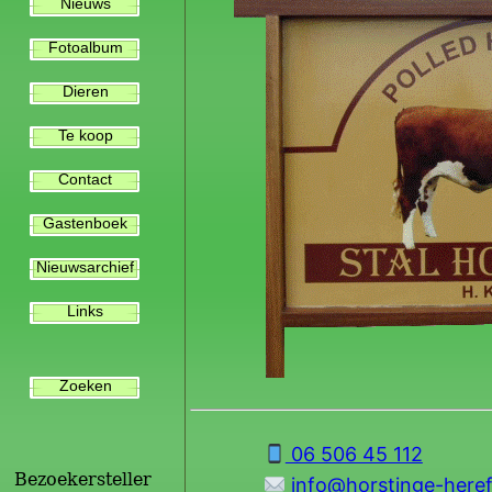
Nieuws
Fotoalbum
Dieren
Te koop
Contact
Gastenboek
Nieuwsarchief
Links
Zoeken
Bezoekersteller