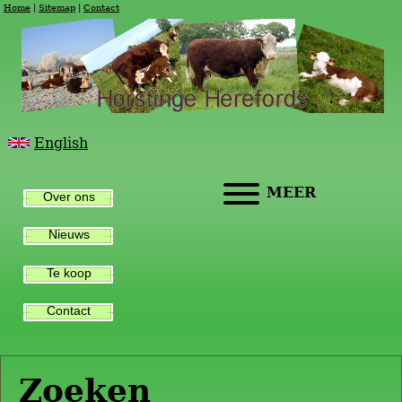
Home
Sitemap
Contact
English
MEER
Over ons
Nieuws
Te koop
Contact
Zoeken