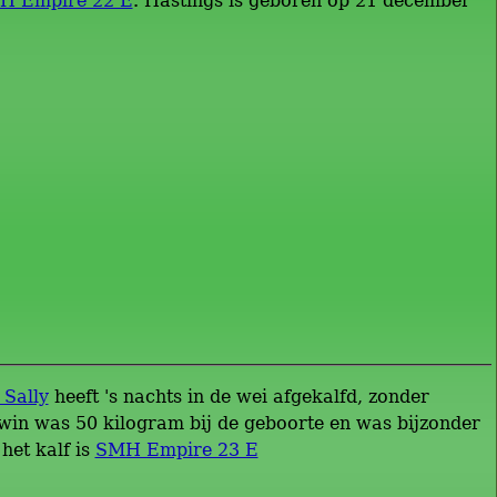
H Empire 22 E
. Hastings is geboren op 21 december
Sally
heeft 's nachts in de wei afgekalfd, zonder
rwin was 50 kilogram bij de geboorte en was bijzonder
het kalf is
SMH Empire 23 E