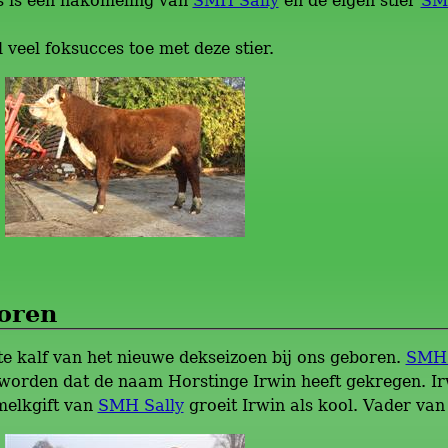
s is een nakomeling van
SMH Sally
en de eigen stier
SM
veel foksucces toe met deze stier.
oren
te kalf van het nieuwe dekseizoen bij ons geboren.
SMH 
eworden dat de naam Horstinge Irwin heeft gekregen. I
melkgift van
SMH Sally
groeit Irwin als kool. Vader van 