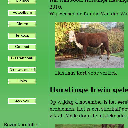
stal Wallwood. Horstinge Hasting
Nieuws
2010.
Fotoalbum
Wij wensen de familie Van der Wal 
Dieren
Te koop
Contact
Gastenboek
Nieuwsarchief
Hastings kort voor vertrek
Links
Horstinge Irwin geb
Zoeken
Op vrijdag 4 november is het eers
problemen. Het is een stierkalf g
vitaal. Mede door de uitstekende 
Bezoekersteller