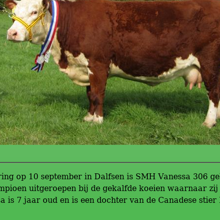
ring op 10 september in Dalfsen is SMH Vanessa 306 ge
ampioen uitgeroepen bij de gekalfde koeien waarnaar zi
a is 7 jaar oud en is een dochter van de Canadese stier 