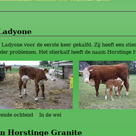
 Ladyone
Ladyone voor de eerste keer gekalfd. Zij heeft een sti
nder problemen. Het stierkalf heeft de naam Horstinge
ende ochtend In de wei
n Horstinge Granite