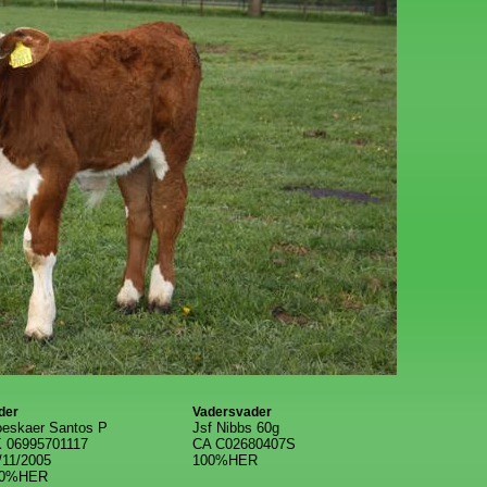
der
Vadersvader
eskaer Santos P
Jsf Nibbs 60g
 06995701117
CA C02680407
S
/11/2005
100%HER
00%HER