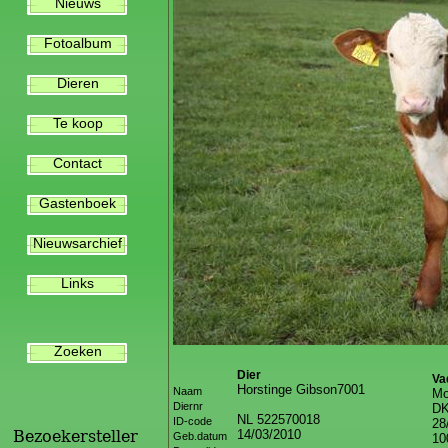
Nieuws
Fotoalbum
Dieren
Te koop
Contact
Gastenboek
Nieuwsarchief
Links
Zoeken
Dier
Va
Horstinge Gibson7001
Naam
Mo
Diernr
DK
NL 522570018
ID-code
28
14/03/2010
Bezoekersteller
Geb.datum
1